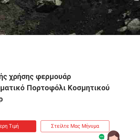
ής χρήσης φερμουάρ
ματικό Πορτοφόλι Κοσμητικού
ρ
ερη Τιμή
Στείλτε Μας Μήνυμα