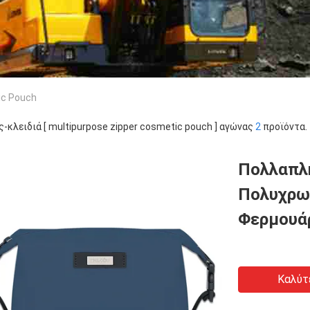
ic Pouch
ς-κλειδιά [ multipurpose zipper cosmetic pouch ] αγώνας
2
προϊόντα.
Πολλαπλ
Πολυχρω
Φερμουά
Καλύτ