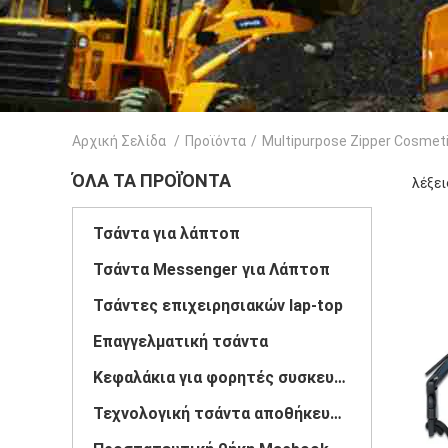
Αρχική Σελίδα
/
Προϊόντα
/
Multipurpose Zipper Cosmet
ΌΛΑ ΤΑ ΠΡΟΪΌΝΤΑ
λέξει
Τσάντα για λάπτοπ
Τσάντα Messenger για Λάπτοπ
Τσάντες επιχειρησιακών lap-top
Επαγγελματική τσάντα
Κεφαλάκια για φορητές συσκευές
Τεχνολογική τσάντα αποθήκευσης