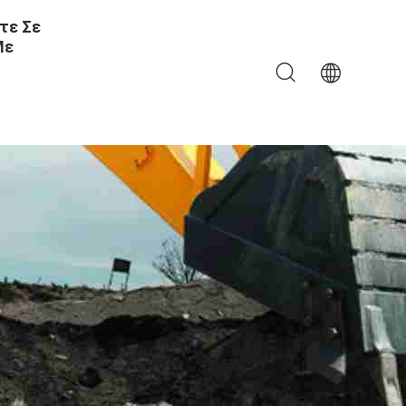
τε Σε
Με