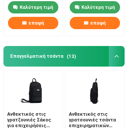
με το δικό μου
15,6 ιντσών λεπτός
Καλύτερη τιμή
Καλύτερη τιμή
λογότυπο
ελαφρύς
Επαγγελματική τσάντα
επαφή
επαφή
Κεφαλάκια για φορητές συσκευές
Τεχνολογική τσάντα αποθήκευσης
Επαγγελματική τσάντα
(13)
Προστατευτική θήκη Macbook
Κεφάλαιο του Ipad
Προστατευτική θήκη για iPhone
Ανθεκτικός στις
Ανθεκτικός στις
γρατζουνιές Σάκος
γρατσουνιές τσάντα
Συσκευές για φορητές συσκευές
για επιχειρήσεις
επιχειρηματικών