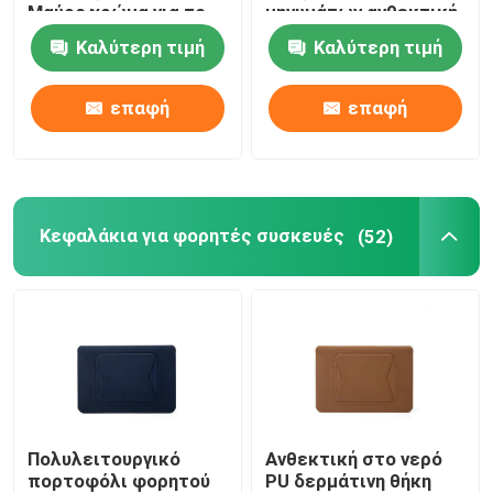
Μαύρο χρώμα για το
μηνυμάτων ανθεκτική
κολέγιο
στο νερό για
Καλύτερη τιμή
Καλύτερη τιμή
ταμπλέτα
επαφή
επαφή
Κεφαλάκια για φορητές συσκευές
(52)
Πολυλειτουργικό
Ανθεκτική στο νερό
πορτοφόλι φορητού
PU δερμάτινη θήκη