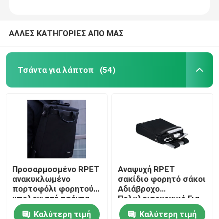
ΑΛΛΕΣ ΚΑΤΗΓΟΡΙΕΣ ΑΠΟ ΜΑΣ
Τσάντα για λάπτοπ
(54)
Προσαρμοσμένο RPET
Αναψυχή RPET
ανακυκλωμένο
σακίδιο φορητό σάκοι
πορτοφόλι φορητού
Αδιάβροχο
υπολογιστή τσάντα
Πολυλειτουργικό Για
οικολογικά φιλική
Αθλήματα Εξωτερικά
Καλύτερη τιμή
Καλύτερη τιμή
αντι κλοπή