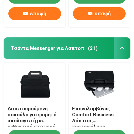
επαφή
επαφή
Τσάντα Messenger για Λάπτοπ
(21)
Σπίτι
Διασταυρούμενη
Επαναλαμβάνω,
Προϊόντα
σακούλα για φορητό
Comfort Business
υπολογιστή με
Λάπτοπ,
ανθεκτικό στο νερό
χαρτοφύλακα,
Βίντεο
δερμάτινο υλικό RPET
πολλαπλή θήκη.