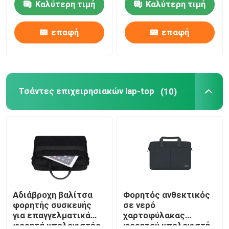
Καλύτερη τιμή
Καλύτερη τιμή
PU
Σχετικά με εμάς
επαφή
επαφή
Επισκέψεις στο εργοστάσιο
Τσάντες επιχειρησιακών lap-top
(10)
Έλεγχος ποιότητας
Ζητήστε μια προσφορά
Τσάντα για λάπτοπ
Τσάντα Messenger για Λάπτοπ
Αδιάβροχη βαλίτσα
Φορητός ανθεκτικός
φορητής συσκευής
σε νερό
για επαγγελματικά
χαρτοφύλακας
Τσάντες επιχειρησιακών lap-top
φορητά υπολογιστές
φορητού υπολογιστή